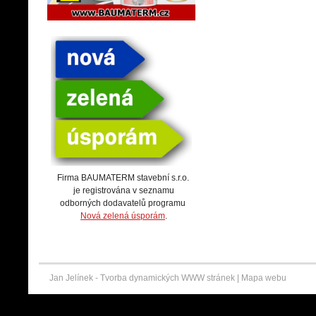
Firma BAUMATERM stavební s.r.o.
je registrována v seznamu
odborných dodavatelů programu
Nová zelená úsporám
.
Jan Jelínek -
Tvorba dynamických WWW stránek
|
Mapa webu