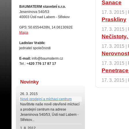
Sanace
BAUMATERM stavební s.r.o.
17. 3. 2015 |
Jeseninova 540/53
40003 Ústí nad Labem - Střekov
Praskliny
GPS: 50.6554428N, 14.0613092E
17. 3. 2015 |
Mapa
Nečistoty,
Ladislav Vrablic
17. 3. 2015 |
jednatel společnosti
Nerovnost
E-mail:
info@baumaterm.cz
17. 3. 2015 |
Tel.: +
420 776 17 87 17
Penetrace
17. 3. 2015 |
Novinky
26. 3. 2015
Nové prodejní a míchací centrum
Navštivte naše
nově otevřené míchací
a prodejní centrum na adrese
Jeseninova 540/53, Ústí nad Labem -
Střekov...
1. 8. 2012