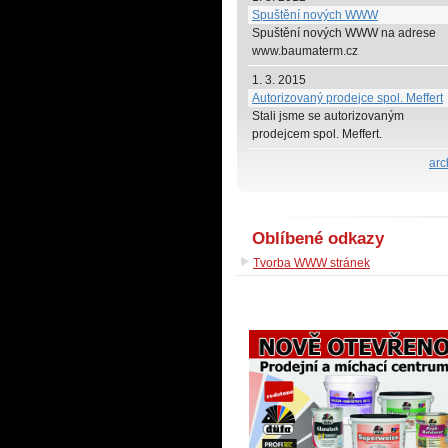
Spuštění nových WWW
Spuštění nových WWW na adrese
www.baumaterm.cz
1. 3. 2015
Autorizovaný prodejce spol. Meffert
Stali jsme se autorizovaným
prodejcem spol. Meffert.
arc
Oblíbené odkazy
Tvorba WWW stránek