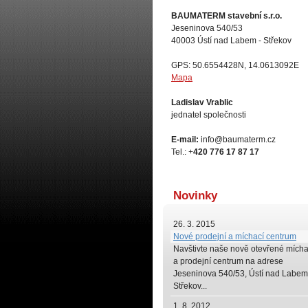
BAUMATERM stavební s.r.o.
Jeseninova 540/53
40003 Ústí nad Labem - Střekov
GPS: 50.6554428N, 14.0613092E
Mapa
Ladislav Vrablic
jednatel společnosti
E-mail:
info@baumaterm.cz
Tel.: +
420 776 17 87 17
Novinky
26. 3. 2015
Nové prodejní a míchací centrum
Navštivte naše
nově otevřené mícha
a prodejní centrum na adrese
Jeseninova 540/53, Ústí nad Labem
Střekov...
1. 8. 2012