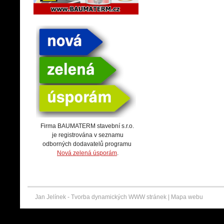
Firma BAUMATERM stavební s.r.o.
je registrována v seznamu
odborných dodavatelů programu
Nová zelená úsporám
.
Jan Jelínek -
Tvorba dynamických WWW stránek
|
Mapa webu