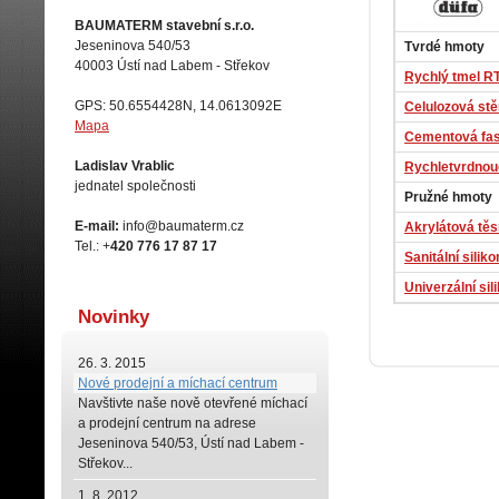
BAUMATERM stavební s.r.o.
Jeseninova 540/53
Tvrdé hmoty
40003 Ústí nad Labem - Střekov
Rychlý tmel R
GPS: 50.6554428N, 14.0613092E
Celulozová stě
Mapa
Cementová fas
Ladislav Vrablic
Rychletvrdnou
jednatel společnosti
Pružné hmoty
E-mail:
info@baumaterm.cz
Akrylátová těs
Tel.: +
420 776 17 87 17
Sanitální sili
Univerzální sil
Novinky
26. 3. 2015
Nové prodejní a míchací centrum
Navštivte naše
nově otevřené míchací
a prodejní centrum na adrese
Jeseninova 540/53, Ústí nad Labem -
Střekov...
1. 8. 2012