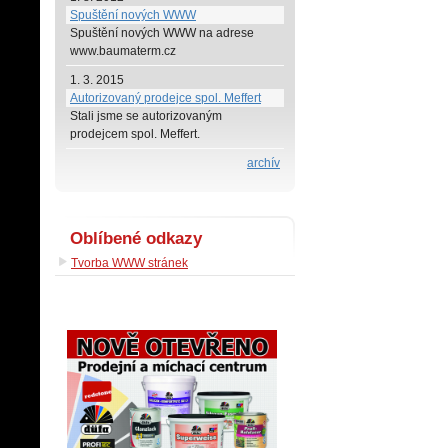
Spuštění nových WWW
Spuštění nových WWW na adrese
www.baumaterm.cz
1. 3. 2015
Autorizovaný prodejce spol. Meffert
Stali jsme se autorizovaným
prodejcem spol. Meffert.
archív
Oblíbené odkazy
Tvorba WWW stránek