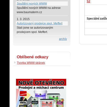
S2
Spuštění nových WWW
Spuštění nových WWW na adrese
www.baumaterm.cz
Speciální zatíž
1. 3. 2015
Autorizovaný prodejce spol. Meffert
Stali jsme se autorizovaným
prodejcem spol. Meffert.
archív
Oblíbené odkazy
Tvorba WWW stránek