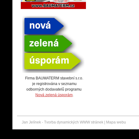
Firma BAUMATERM stavební s.r.o.
je registrována v seznamu
odborných dodavatelů programu
Nová zelená úsporám
.
Jan Jelínek -
Tvorba dynamických WWW stránek
|
Mapa webu