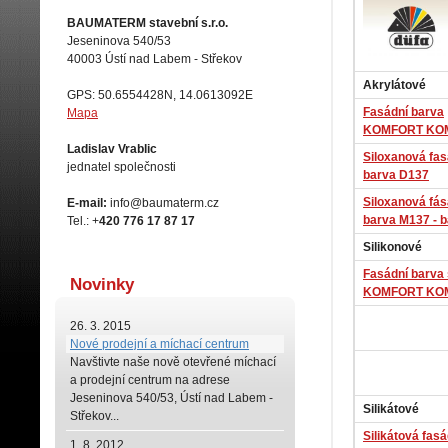
BAUMATERM stavební s.r.o.
Jeseninova 540/53
40003 Ústí nad Labem - Střekov
Akrylátové
GPS: 50.6554428N, 14.0613092E
Fasádní barva
Mapa
KOMFORT KO
Ladislav Vrablic
Siloxanová fas
jednatel společnosti
barva D137
Siloxanová fás
E-mail:
info@baumaterm.cz
barva M137 - 
Tel.: +
420 776 17 87 17
Silikonové
Fasádní barva 
Novinky
KOMFORT KO
26. 3. 2015
Nové prodejní a míchací centrum
Navštivte naše
nově otevřené míchací
a prodejní centrum na adrese
Jeseninova 540/53, Ústí nad Labem -
Silikátové
Střekov...
Silikátová fas
1. 8. 2012