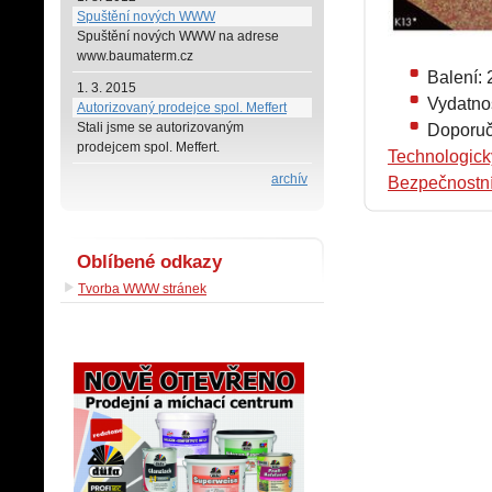
Spuštění nových WWW
Spuštění nových WWW na adrese
www.baumaterm.cz
Balení:
1. 3. 2015
Vydatno
Autorizovaný prodejce spol. Meffert
Stali jsme se autorizovaným
Doporuč
prodejcem spol. Meffert.
Technologický
archív
Bezpečnostní 
Oblíbené odkazy
Tvorba WWW stránek