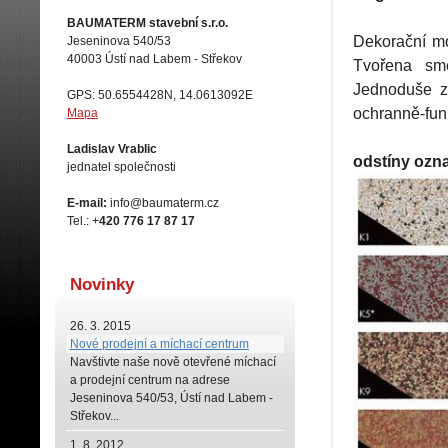
BAUMATERM stavební s.r.o.
Dekorační mo
Jeseninova 540/53
40003 Ústí nad Labem - Střekov
Tvořena smě
Jednoduše z
GPS: 50.6554428N, 14.0613092E
ochranně-funk
Mapa
Ladislav Vrablic
odstíny ozn
jednatel společnosti
E-mail:
info@baumaterm.cz
Tel.: +
420 776 17 87 17
Novinky
26. 3. 2015
Nové prodejní a míchací centrum
Navštivte naše
nově otevřené míchací
a prodejní centrum na adrese
Jeseninova 540/53, Ústí nad Labem -
Střekov...
1. 8. 2012