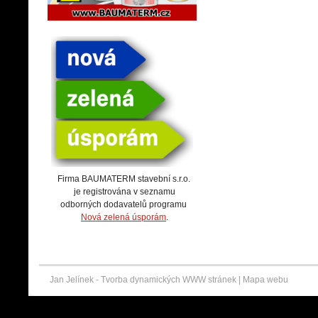
Firma BAUMATERM stavební s.r.o.
je registrována v seznamu
odborných dodavatelů programu
Nová zelená úsporám
.
Jan Jelínek -
Tvorba dynamických WWW stránek
|
Mapa webu