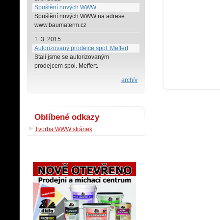
Spuštění nových WWW
Spuštění nových WWW na adrese
www.baumaterm.cz
1. 3. 2015
Autorizovaný prodejce spol. Meffert
Stali jsme se autorizovaným
prodejcem spol. Meffert.
archív
Oblíbené odkazy
Tvorba WWW stránek