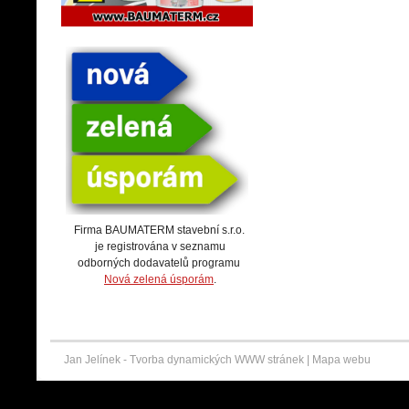
Firma BAUMATERM stavební s.r.o.
je registrována v seznamu
odborných dodavatelů programu
Nová zelená úsporám
.
Jan Jelínek -
Tvorba dynamických WWW stránek
|
Mapa webu