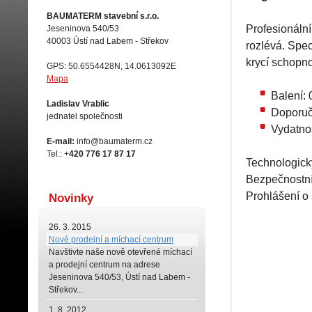
BAUMATERM stavební s.r.o.
Profesionální
Jeseninova 540/53
40003 Ústí nad Labem - Střekov
rozlévá. Spec
krycí schopno
GPS: 50.6554428N, 14.0613092E
Mapa
Balení:
Ladislav Vrablic
Doporuč
jednatel společnosti
Vydatno
E-mail:
info@baumaterm.cz
Tel.: +
420 776 17 87 17
Technologický
Bezpečnostní 
Prohlášení o
Novinky
26. 3. 2015
Nové prodejní a míchací centrum
Navštivte naše
nově otevřené míchací
a prodejní centrum na adrese
Jeseninova 540/53, Ústí nad Labem -
Střekov...
1. 8. 2012