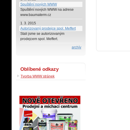
Spuštění nových WWW
Spuštění nových WWW na adrese
www.baumaterm.cz
1. 3. 2015
Autorizovaný prodejce spol. Meffert
Stali jsme se autorizovaným
prodejcem spol. Meffert.
archív
Oblíbené odkazy
Tvorba WWW stránek