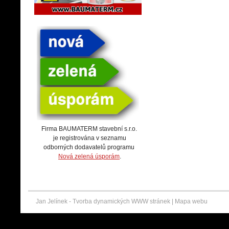
Firma BAUMATERM stavební s.r.o.
je registrována v seznamu
odborných dodavatelů programu
Nová zelená úsporám
.
Jan Jelínek -
Tvorba dynamických WWW stránek
|
Mapa webu