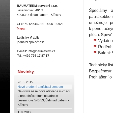
BAUMATERM stavební s.r.o.
Špeciálny 
Jeseninova 540/53
40003 Ústí nad Labem - Střekov
päťnásobkom 
umožňuje pr
GPS: 50.6554428N, 14.0613092E
k penetračný
Mapa
plôch. Spevň
Ladislav Vrablic
Vydatno
jednatel společnosti
Ředění:
E-mail:
info@baumaterm.cz
Balení:
Tel.: +
420 776 17 87 17
Technický list
Bezpečnostní 
Novinky
Prohlášení o
26. 3. 2015
Nové prodejní a míchací centrum
Navštivte naše
nově otevřené míchací
a prodejní centrum na adrese
Jeseninova 540/53, Ústí nad Labem -
Střekov...
1. 8. 2012