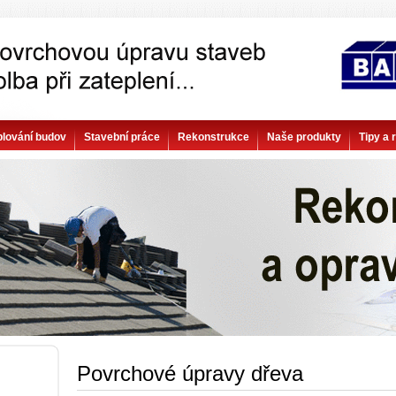
plování budov
Stavební práce
Rekonstrukce
Naše produkty
Tipy a 
Povrchové úpravy dřeva