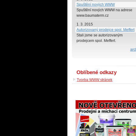
Spuštění nových WWW
Spuštění nových WWW na adrese
www.baumaterm.cz
1. 3. 2015
Autorizovaný prodejce spol. Meffert
Stali jsme se autorizovaným
prodejcem spol. Meffert.
arc
Oblíbené odkazy
Tvorba WWW stránek