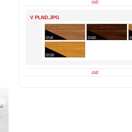
zpět
V PLND.JPG
zpět
cí
 -