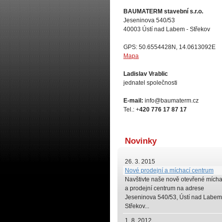
BAUMATERM stavební s.r.o.
Jeseninova 540/53
40003 Ústí nad Labem - Střekov
GPS: 50.6554428N, 14.0613092E
Mapa
Ladislav Vrablic
jednatel společnosti
E-mail:
info@baumaterm.cz
Tel.: +
420 776 17 87 17
Novinky
26. 3. 2015
Nové prodejní a míchací centrum
Navštivte naše
nově otevřené mícha
a prodejní centrum na adrese
Jeseninova 540/53, Ústí nad Labem
Střekov...
1. 8. 2012