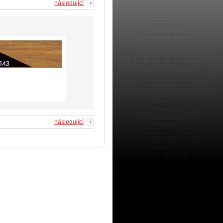
následující
následující