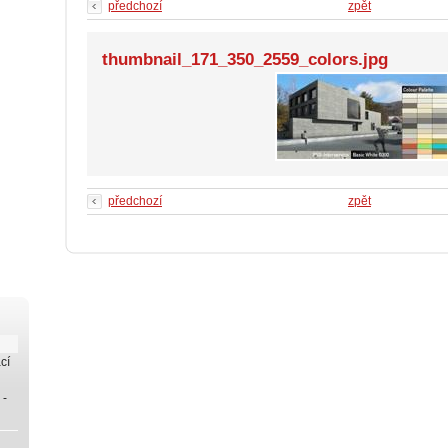
předchozí
zpět
thumbnail_171_350_2559_colors.jpg
předchozí
zpět
cí
 -