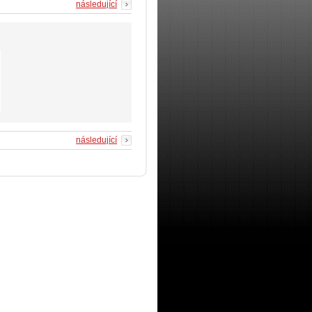
následující
následující