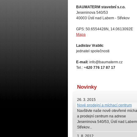
BAUMATERM stavební s.r.o.
Jeseninova 540/53
40003 Ústí nad Labem - Střekov
GPS: 50.6554428N, 14.0613092E
Mapa
Ladislav Vrablic
jednatel společnosti
E-mail:
info@baumaterm.cz
Tel.: +
420 776 17 87 17
Novinky
26. 3. 2015
Nové prodejní a míchací centrum
Navštivte naše
nově otevřené mícha
a prodejní centrum na adrese
Jeseninova 540/53, Ústí nad Labem
Střekov...
1. 8. 2012