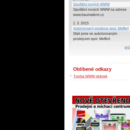
Spuštění nových WWW
Spuštění nových WWW na adrese
www.baumaterm.cz
1. 3. 2015
Autorizovaný prodejce spol. Meffert
Stali jsme se autorizovaným
prodejcem spol. Meffert.
arc
Oblíbené odkazy
Tvorba WWW stránek