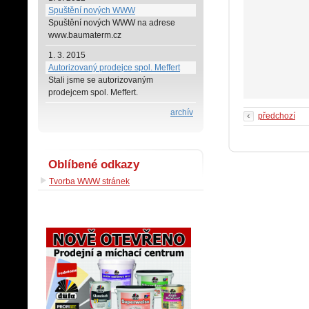
Spuštění nových WWW
Spuštění nových WWW na adrese
www.baumaterm.cz
1. 3. 2015
Autorizovaný prodejce spol. Meffert
Stali jsme se autorizovaným
prodejcem spol. Meffert.
archív
předchozí
Oblíbené odkazy
Tvorba WWW stránek