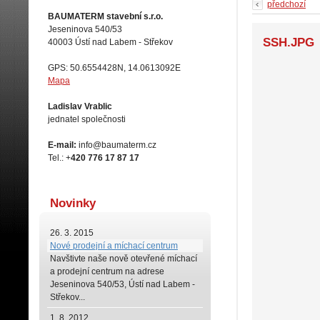
předchozí
BAUMATERM stavební s.r.o.
Jeseninova 540/53
SSH.JPG
40003 Ústí nad Labem - Střekov
GPS: 50.6554428N, 14.0613092E
Mapa
Ladislav Vrablic
jednatel společnosti
E-mail:
info@baumaterm.cz
Tel.: +
420 776 17 87 17
Novinky
26. 3. 2015
Nové prodejní a míchací centrum
Navštivte naše
nově otevřené míchací
a prodejní centrum na adrese
Jeseninova 540/53, Ústí nad Labem -
Střekov...
1. 8. 2012