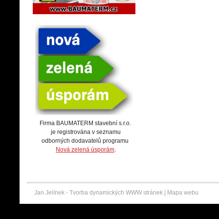
Firma BAUMATERM stavební s.r.o.
je registrována v seznamu
odborných dodavatelů programu
Nová zelená úsporám
.
Jan Jelínek -
Tvorba dynamických WWW stránek
|
Mapa webu